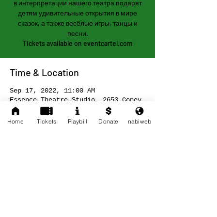
в интерпретации нашего театра подарят
детям удивительные открытия в мире
сказок, а также весёлые игры, танцы и
песни.
Tickets available on eventcartel.com
Time & Location
Sep 17, 2022, 11:00 AM
Essence Theatre Studio, 2653 Coney
Island Ave, Brooklyn, NY 11223, USA
Home
Tickets
Playbill
Donate
nabiweb
Buy tickets
Share This Event