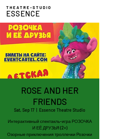
THEATRE-STUDIO
ESSENCE
ROSE AND HER
FRIENDS
Sat, Sep 17
  |  
Essence Theatre Studio
Интерактивный спектакль-игра РОЗОЧКА
И ЕЁ ДРУЗЬЯ (2+)
Озорные приключения троллечки Розочки