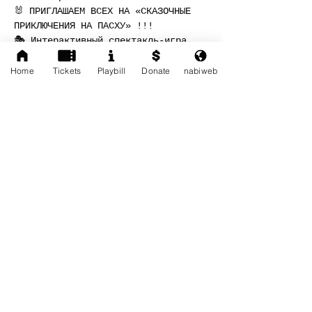
🐰 ПРИГЛАШАЕМ ВСЕХ НА «СКАЗОЧНЫЕ 
ПРИКЛЮЧЕНИЯ НА ПАСХУ» !!!
🎭 Интерактивный спектакль-игра 
(2+)
☀️Приглашаем наших дорогих зрителей 
Home
Tickets
Playbill
Donate
nabiweb
вместе с детьми отпраздновать 
Светлый Праздник Пасхи вместе с 
нами!
Read More >
Share This Event