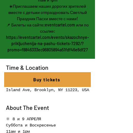
☀️Приглашаем наших дорогих зрителей
вместе с детьми отпраздновать Светлый
Праздник Пасхи вместе с нами!
📌 Билеты на сайте:eventcartel.com или по
ссылке:
https://eventcartel.com/events/skazochnye-
prikljuchenija-na-pashu-tickets-7292/?
promo=f8846333ec96805894a51fdf46e6df27
Time & Location
Apr 09, 2023, 1:00 AM – 2:00 AM
Buy tickets
Essence Theatre Studio, 2653 Coney
Island Ave, Brooklyn, NY 11223, USA
About The Event
🔆 8 и 9 АПРЕЛЯ 
Суббота и Воскресенье 
11ам и 1рм