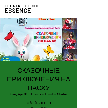
THEATRE-STUDIO
ESSENCE
СКАЗОЧНЫЕ
ПРИКЛЮЧЕНИЯ НА
ПАСХУ
Sun, Apr 09
  |  
Essence Theatre Studio
🔆8 и 9 АПРЕЛЯ
11ам и 1pm