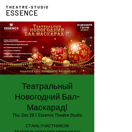
THEATRE-STUDIO
ESSENCE
Театральный
Новогодний Бал-
Маскарад!
Thu, Dec 29
  |  
Essence Theatre Studio
СТАНЬ УЧАСТНИКОМ
ТЕАТРАЛЬНОГО ПРАЗДНИЧНОГО